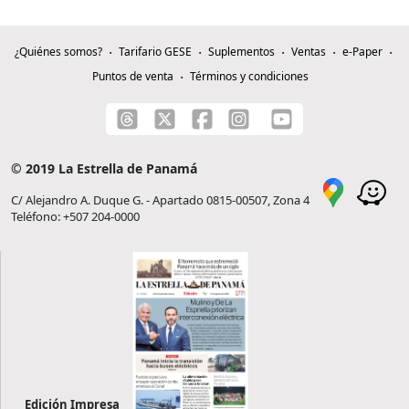
¿Quiénes somos?
Tarifario GESE
Suplementos
Ventas
e-Paper
Puntos de venta
Términos y condiciones
© 2019 La Estrella de Panamá
C/ Alejandro A. Duque G. - Apartado 0815-00507, Zona 4
Teléfono: +507 204-0000
Edición Impresa