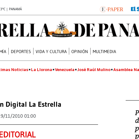
.3°C | PANAMÁ
MÍA
DEPORTES
VIDA Y CULTURA
OPINIÓN
MULTIMEDIA
timas Noticias
La Llorona
Venezuela
José Raúl Mulino
Asamblea Na
n Digital La Estrella
P
19/11/2010 01:00
d
p
EDITORIAL
p