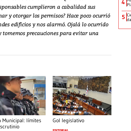
Mi
4
Pl
responsables cumplieron a cabalidad sus
nar y otorgar los permisos? Hace poco ocurrió
Ci
5
da
des edificios y nos alarmó. Ojalá lo ocurrido
 y tomemos precauciones para evitar una
a Municipal: límites
Gol legislativo
scrutinio
EDITORIAL