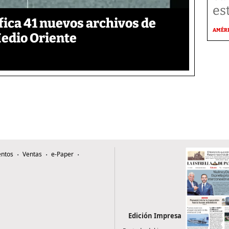
es
ica 41 nuevos archivos de
AMÉR
Medio Oriente
ntos
Ventas
e-Paper
Edición Impresa