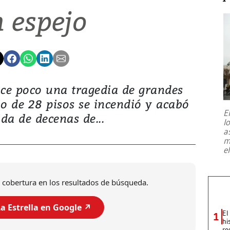
 espejo
ace poco una tragedia de grandes
o de 28 pisos se incendió y acabó
E
ida de decenas de...
l
a
m
e
 cobertura en los resultados de búsqueda.
a Estrella en Google ↗️
El
1
hi
re