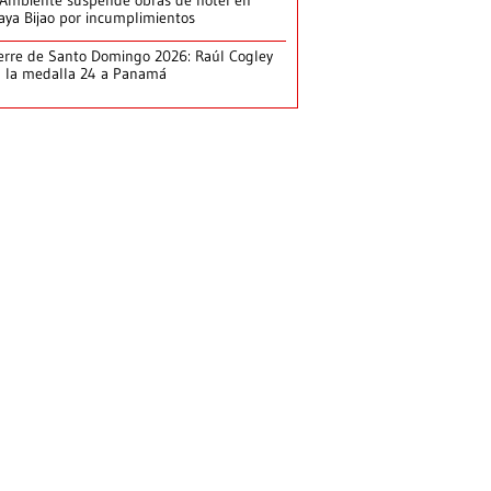
Ambiente suspende obras de hotel en
aya Bijao por incumplimientos
erre de Santo Domingo 2026: Raúl Cogley
 la medalla 24 a Panamá