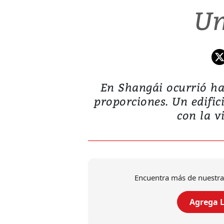
Un
En Shangái ocurrió h
proporciones. Un edifici
con la v
Encuentra más de nuestra
Agrega L