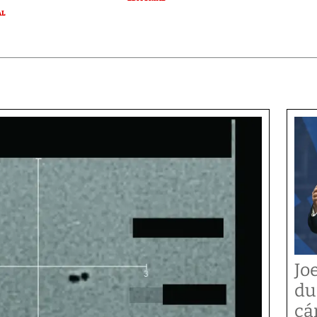
AL
Jo
du
cá