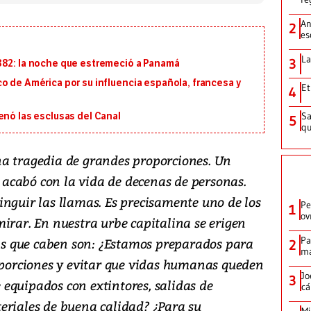
An
2
es
La
3
882: la noche que estremeció a Panamá
o de América por su influencia española, francesa y
Et
4
Sa
enó las esclusas del Canal
5
qu
a tragedia de grandes proporciones. Un
 y acabó con la vida de decenas de personas.
inguir las llamas. Es precisamente uno de los
Pe
1
ov
irar. En nuestra urbe capitalina se erigen
Pa
tas que caben son: ¿Estamos preparados para
2
ma
roporciones y evitar que vidas humanas queden
Jo
3
equipados con extintores, salidas de
cá
eriales de buena calidad? ¿Para su