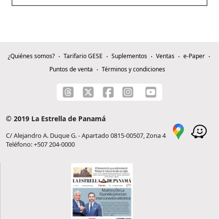
¿Quiénes somos?
Tarifario GESE
Suplementos
Ventas
e-Paper
Puntos de venta
Términos y condiciones
© 2019 La Estrella de Panamá
C/ Alejandro A. Duque G. - Apartado 0815-00507, Zona 4
Teléfono: +507 204-0000