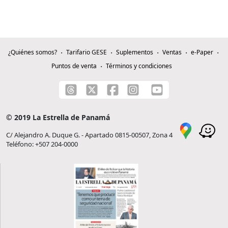
¿Quiénes somos?
Tarifario GESE
Suplementos
Ventas
e-Paper
Puntos de venta
Términos y condiciones
© 2019 La Estrella de Panamá
C/ Alejandro A. Duque G. - Apartado 0815-00507, Zona 4
Teléfono: +507 204-0000