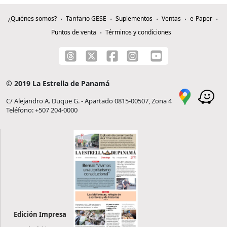
¿Quiénes somos?
Tarifario GESE
Suplementos
Ventas
e-Paper
Puntos de venta
Términos y condiciones
© 2019 La Estrella de Panamá
C/ Alejandro A. Duque G. - Apartado 0815-00507, Zona 4
Teléfono: +507 204-0000
Edición Impresa