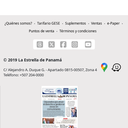
¿Quiénes somos?
Tarifario GESE
Suplementos
Ventas
e-Paper
Puntos de venta
Términos y condiciones
© 2019 La Estrella de Panamá
C/ Alejandro A. Duque G. - Apartado 0815-00507, Zona 4
Teléfono: +507 204-0000