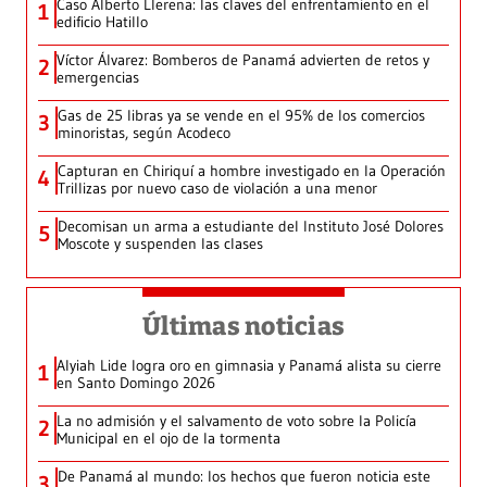
Caso Alberto Llerena: las claves del enfrentamiento en el
1
edificio Hatillo
Víctor Álvarez: Bomberos de Panamá advierten de retos y
2
emergencias
Gas de 25 libras ya se vende en el 95% de los comercios
3
minoristas, según Acodeco
Capturan en Chiriquí a hombre investigado en la Operación
4
Trillizas por nuevo caso de violación a una menor
Decomisan un arma a estudiante del Instituto José Dolores
5
Moscote y suspenden las clases
Últimas noticias
Alyiah Lide logra oro en gimnasia y Panamá alista su cierre
1
en Santo Domingo 2026
La no admisión y el salvamento de voto sobre la Policía
2
Municipal en el ojo de la tormenta
De Panamá al mundo: los hechos que fueron noticia este
3