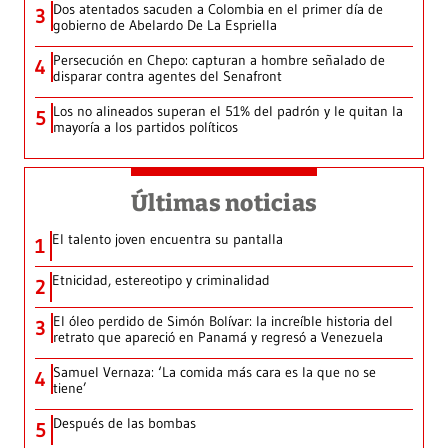
Dos atentados sacuden a Colombia en el primer día de
3
gobierno de Abelardo De La Espriella
Persecución en Chepo: capturan a hombre señalado de
4
disparar contra agentes del Senafront
Los no alineados superan el 51% del padrón y le quitan la
5
mayoría a los partidos políticos
Últimas noticias
El talento joven encuentra su pantalla​
1
Etnicidad, estereotipo y criminalidad
2
El óleo perdido de Simón Bolívar: la increíble historia del
3
retrato que apareció en Panamá y regresó a Venezuela
Samuel Vernaza: ‘La comida más cara es la que no se
4
tiene’
Después de las bombas
5