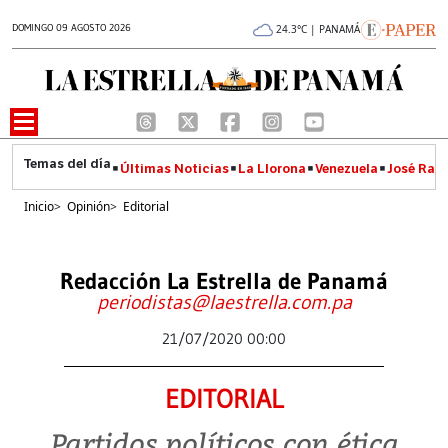
DOMINGO 09 AGOSTO 2026
24.3°C | PANAMÁ
Últimas Noticias
La Llorona
Venezuela
José Raúl
Inicio
>
Opinión
>
Editorial
Redacción La Estrella de Panamá
periodistas@laestrella.com.pa
21/07/2020 00:00
EDITORIAL
Partidos políticos con ética