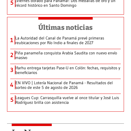
¡Viernes dorado para Panamá!: Dos medallas de oro y un
5
récord histórico en Santo Domingo
Últimas noticias
La Autoridad del Canal de Panamá prevé primeras
1
reubicaciones por Río Indio a finales de 2027
Piña panameña conquista Arabia Saudita con nuevo envío
2
masivo
Ifarhu entrega tarjetas Pase-U en Colón: fechas, requisitos y
3
beneficiarios
EN VIVO | Lotería Nacional de Panamá - Resultados del
4
sorteo de este 5 de agosto de 2026
Leagues Cup: Carrasquilla vuelve al once titular y José Luis
5
Rodríguez brilla con asistencia