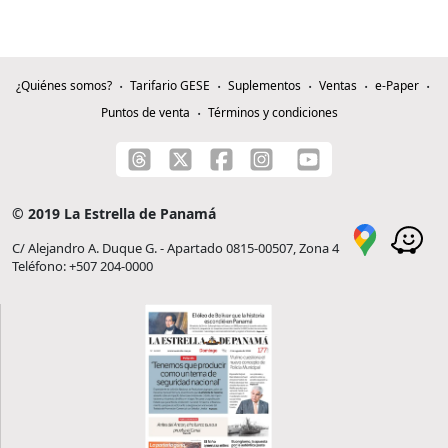
¿Quiénes somos?
Tarifario GESE
Suplementos
Ventas
e-Paper
Puntos de venta
Términos y condiciones
© 2019 La Estrella de Panamá
C/ Alejandro A. Duque G. - Apartado 0815-00507, Zona 4
Teléfono: +507 204-0000