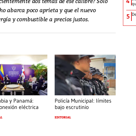
ientemente dos temas de ese calibre? Solo
4
qu
ho abarca poco aprieta y que el nuevo
De
5
gía y combustible a precios justos.
bia y Panamá:
Policía Municipal: límites
onexión eléctrica
bajo escrutinio
AL
EDITORIAL