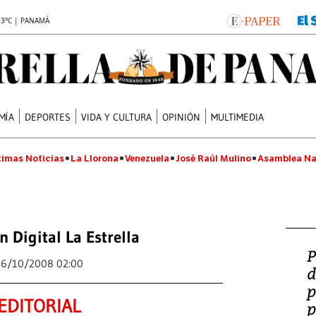
.3°C | PANAMÁ
MÍA
DEPORTES
VIDA Y CULTURA
OPINIÓN
MULTIMEDIA
timas Noticias
La Llorona
Venezuela
José Raúl Mulino
Asamblea Na
n Digital La Estrella
P
6/10/2008 02:00
d
p
EDITORIAL
p