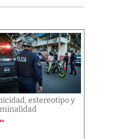
nicidad, estereotipo y
iminalidad
URA