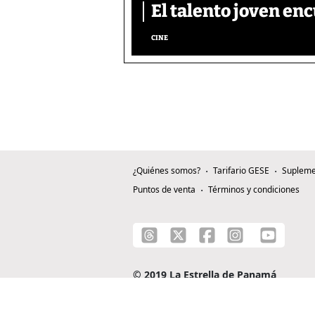
El talento joven enc
CINE
¿Quiénes somos?
Tarifario GESE
Supleme
Puntos de venta
Términos y condiciones
© 2019 La Estrella de Panamá
C/ Alejandro A. Duque G. - Apartado 0815-0