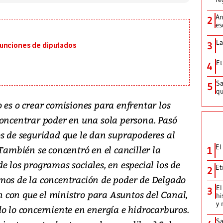
An
2
es
La
3
funciones de diputados
Et
4
Sa
5
qu
 es o crear comisiones para enfrentar los
concentrar poder en una sola persona. Pasó
os de seguridad que le dan suprapoderes al
El
 También se concentró en el canciller la
1
e los programas sociales, en especial los de
Et
2
mos de la concentración de poder de Delgado
El
3
con que el ministro para Asuntos del Canal,
hi
y 
o lo concerniente en energía e hidrocarburos.
Sa