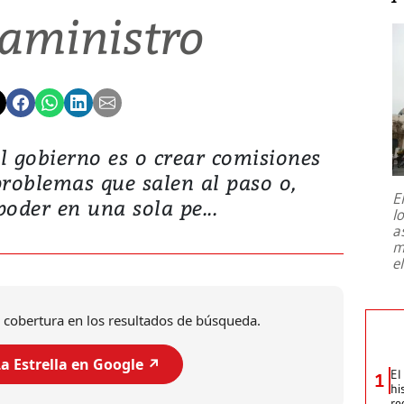
aministro
l gobierno es o crear comisiones
problemas que salen al paso o,
E
oder en una sola pe...
l
a
m
e
 cobertura en los resultados de búsqueda.
a Estrella en Google ↗️
El
1
hi
re