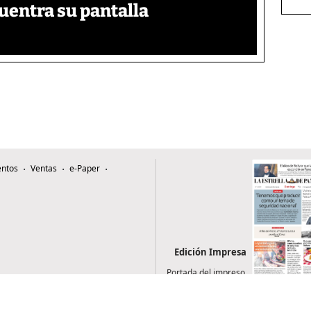
uentra su pantalla​
ntos
Ventas
e-Paper
Edición Impresa
Portada del impreso
del 9 de agosto de
2026
0507, Zona 4