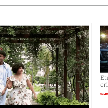
Et
cr
CULT