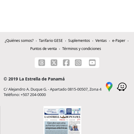
¿Quiénes somos?
Tarifario GESE
Suplementos
Ventas
e-Paper
Puntos de venta
Términos y condiciones
© 2019 La Estrella de Panamá
C/ Alejandro A. Duque G. - Apartado 0815-00507, Zona 4
Teléfono: +507 204-0000