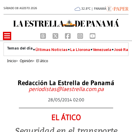
SÁBADO 08 AGOSTO 2026
32.8°C | PANAMÁ
Últimas Noticias
La Llorona
Venezuela
José Raúl
Inicio
>
Opinión
>
El ático
Redacción La Estrella de Panamá
periodistas@laestrella.com.pa
28/05/2014 02:00
EL ÁTICO
Seguridad en el transporte