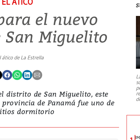
EL ÁTICO
s
para el nuevo
e San Miguelito
l ático de La Estrella
L
s
p
l distrito de San Miguelito, este
r
d
a provincia de Panamá fue uno de
sitios dormitorio
IM
1