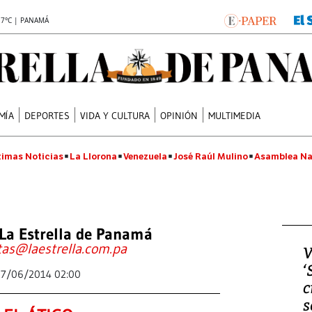
.7°C | PANAMÁ
MÍA
DEPORTES
VIDA Y CULTURA
OPINIÓN
MULTIMEDIA
timas Noticias
La Llorona
Venezuela
José Raúl Mulino
Asamblea Na
La Estrella de Panamá
tas@laestrella.com.pa
V
‘
17/06/2014 02:00
c
s