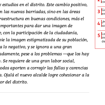
co
estudios en el distrito. Este cambio positivo,
Gi
en las nuevas barriadas, sino en las áreas
3
en
nfraestructura en buenas condiciones, más el
¿M
4
 importantes para dar una imagen de
so
, con la participación de la ciudadanía,
Lo
5
im
bie la imagen estigmatizada de su población,
de
a lo negativo, y se ignora a una gran
adamente, pese a los problemas —que los hay
. Se requiere de una gran labor social,
odos aporten a corregir las fallas y carencias
 Ojalá el nuevo alcalde logre cohesionar a la
 del distrito.