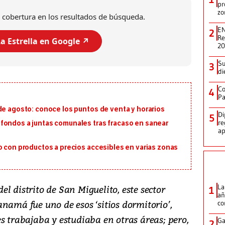
pr
zo
 cobertura en los resultados de búsqueda.
EN
2
Re
a Estrella en Google ↗️
2
Su
3
di
Co
4
Pa
de agosto: conoce los puntos de venta y horarios
Di
5
re
fondos a juntas comunales tras fracaso en sanear
ap
o con productos a precios accesibles en varias zonas
La
l distrito de San Miguelito, este sector
1
añ
namá fue uno de esos ‘sitios dormitorio’,
c
s trabajaba y estudiaba en otras áreas; pero,
Ga
2