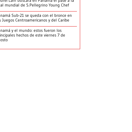
drei Lam buscará en Panamá el pase a la
nal mundial de S.Pellegrino Young Chef
namá Sub-21 se queda con el bronce en
s Juegos Centroamericanos y del Caribe
namá y el mundo: estos fueron los
incipales hechos de este viernes 7 de
osto