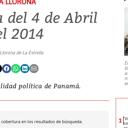
A LLORONA
 del 4 de Abril
el 2014
Llorona de La Estrella
E
l
a
m
e
lidad política de Panamá.
‘V
1
 cobertura en los resultados de búsqueda.
co
es