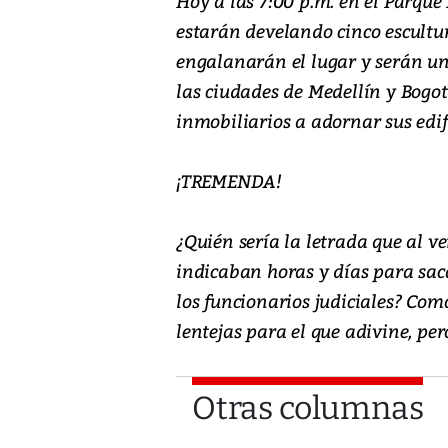
Hoy a las 7:00 p.m. en el Parque 
estarán develando cinco escultu
engalanarán el lugar y serán un
las ciudades de Medellín y Bogot
inmobiliarios a adornar sus edifi
¡TREMENDA!
¿Quién sería la letrada que al ve
indicaban horas y días para saca
los funcionarios judiciales? Com
lentejas para el que adivine, pe
Otras columnas