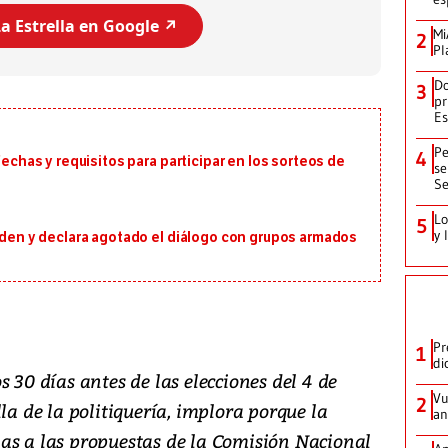
a Estrella en Google ↗️
Mi
2
Pl
Do
3
pr
Es
Pe
4
fechas y requisitos para participar en los sorteos de
se
Se
Lo
5
y 
orden y declara agotado el diálogo con grupos armados
Pr
1
di
 30 días antes de las elecciones del 4 de
Vu
2
la de la politiquería, implora porque la
an
as a las propuestas de la Comisión Nacional