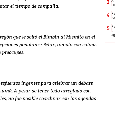
An
3
fi
mitar el tiempo de campaña.
Pa
4
lo
Pa
5
pr
ag
regón que le soltó el Bimbín al Mismito en el
cepciones populares: Relax, tómalo con calma,
e preocupes.
esfuerzos ingentes para celebrar un debate
anamá. A pesar de tener todo arreglado con
es, no fue posible coordinar con las agendas