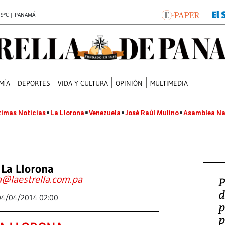
.9°C | PANAMÁ
MÍA
DEPORTES
VIDA Y CULTURA
OPINIÓN
MULTIMEDIA
timas Noticias
La Llorona
Venezuela
José Raúl Mulino
Asamblea Na
La Llorona
a@laestrella.com.pa
P
d
04/04/2014 02:00
p
p