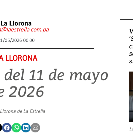
La Llorona
a@laestrella.com.pa
V
‘
11/05/2026 00:00
c
s
A LLORONA
s
 del 11 de mayo
e 2026
Llorona de La Estrella
L