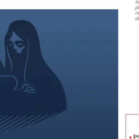
s
p
r
d
IM
1