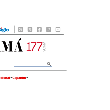
cional
Cepanim