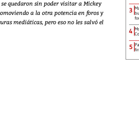
se quedaron sin poder visitar a Mickey
M
3
moviendo a la otra potencia en foros y
bu
fo
uras mediáticas, pero eso no les salvó el
Mo
4
Co
Pa
5
fi