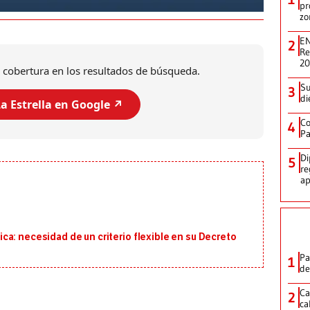
pr
zo
EN
2
Re
2
 cobertura en los resultados de búsqueda.
Su
3
di
a Estrella en Google ↗️
Co
4
Pa
Di
5
re
ap
a: necesidad de un criterio flexible en su Decreto
Pa
1
de
Ca
2
ca