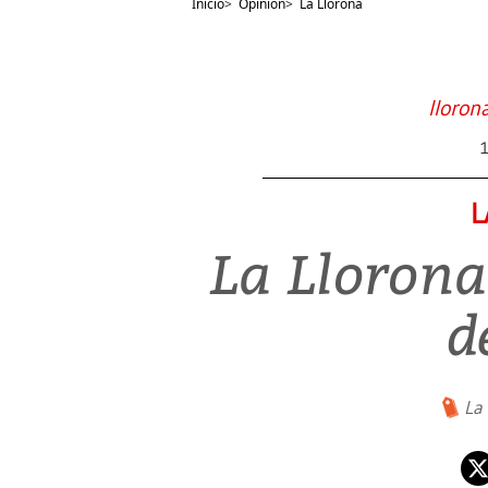
Inicio
>
Opinión
>
La Llorona
lloron
L
La Llorona
d
La 