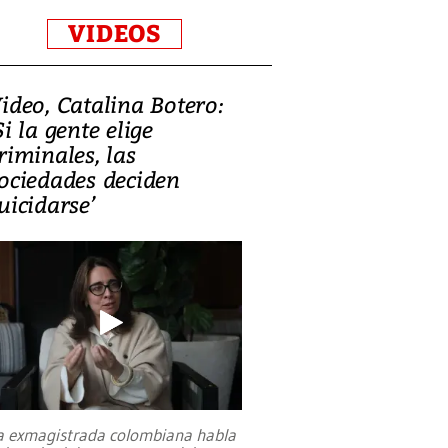
VIDEOS
ideo, Catalina Botero:
Si la gente elige
riminales, las
ociedades deciden
uicidarse’
a exmagistrada colombiana habla