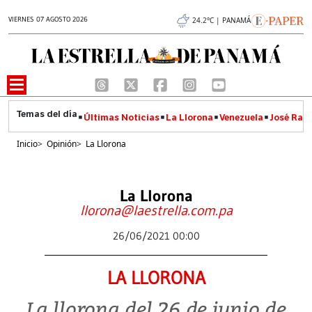
VIERNES 07 AGOSTO 2026
24.2°C | PANAMÁ
Últimas Noticias
La Llorona
Venezuela
José Raúl
Inicio
>
Opinión
>
La Llorona
La Llorona
llorona@laestrella.com.pa
26/06/2021 00:00
LA LLORONA
La llorona del 26 de junio de