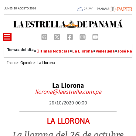
LUNES 10 AGOSTO 2026
26.2°C | PANAMÁ
Últimas Noticias
La Llorona
Venezuela
José Raúl
Inicio
>
Opinión
>
La Llorona
La Llorona
llorona@laestrella.com.pa
26/10/2020 00:00
LA LLORONA
La llorona del 26 de octubre