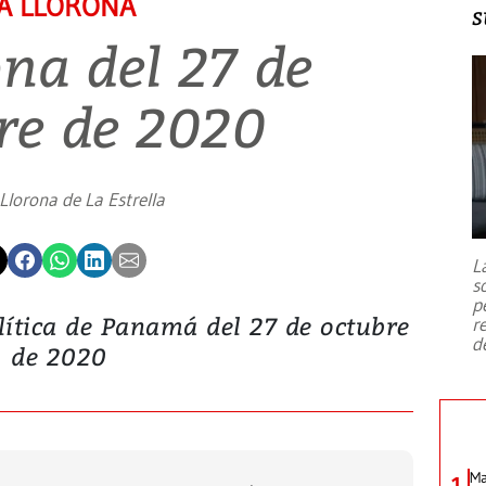
A LLORONA
s
ona del 27 de
re de 2020
Llorona de La Estrella
L
s
p
lítica de Panamá del 27 de octubre
r
d
de 2020
Ma
1