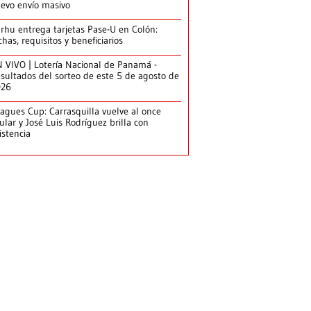
evo envío masivo
arhu entrega tarjetas Pase-U en Colón:
chas, requisitos y beneficiarios
 VIVO | Lotería Nacional de Panamá -
sultados del sorteo de este 5 de agosto de
026
agues Cup: Carrasquilla vuelve al once
tular y José Luis Rodríguez brilla con
istencia