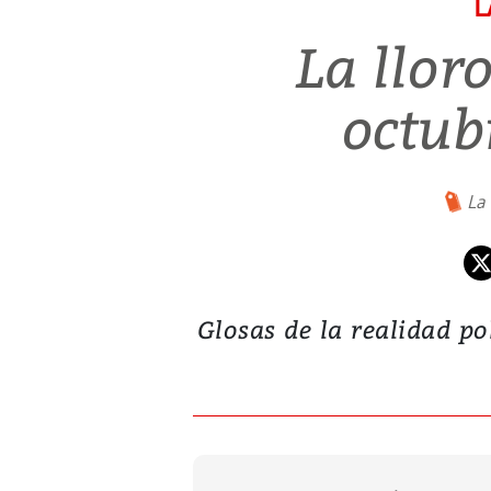
L
La llor
octub
La 
Glosas de la realidad po