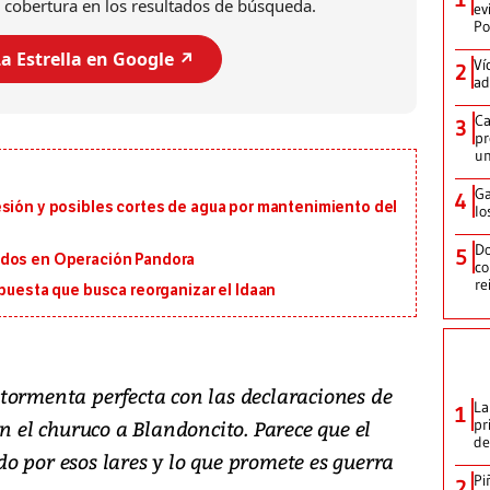
 cobertura en los resultados de búsqueda.
ev
Po
a Estrella en Google ↗️
Ví
2
ad
Ca
3
pr
un
Ga
4
esión y posibles cortes de agua por mantenimiento del
lo
Do
5
ados en Operación Pandora
co
re
opuesta que busca reorganizar el Idaan
tormenta perfecta con las declaraciones de
La
1
en el churuco a Blandoncito. Parece que el
pr
de
o por esos lares y lo que promete es guerra
Pi
2