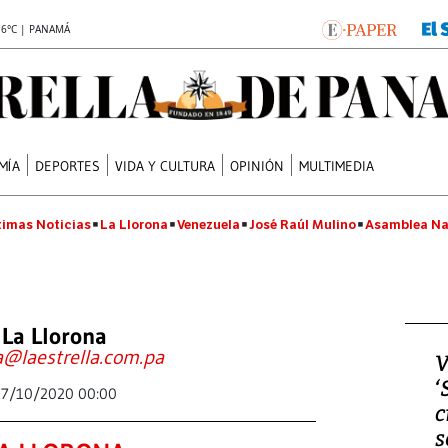
.6°C | PANAMÁ
MÍA
DEPORTES
VIDA Y CULTURA
OPINIÓN
MULTIMEDIA
timas Noticias
La Llorona
Venezuela
José Raúl Mulino
Asamblea Na
La Llorona
a@laestrella.com.pa
V
‘
27/10/2020 00:00
c
s