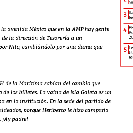
nu
If
3
fe
 la avenida México que en la AMP hay gente
EN
4
Re
de la dirección de Tesorería a un
2
por Nito, cambiándolo por una dama que
Le
5
ti
as
RHH de la Marítima sabían del cambio que
de los billetes. La vaina de isla Galeta es un
en la institución. En la sede del partido de
ldeados, porque Heriberto le hizo campaña
. ¡Ay padre!