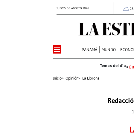
JUEVES 06 AGOSTO 2026
28
PANAMÁ
MUNDO
ECONO
Úl
Inicio
>
Opinión
>
La Llorona
Redacció
L