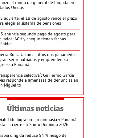
canzó el rango de general de brigada en
tados Unidos
S advierte: el 18 de agosto vence el plazo
ra elegir el sistema de pensiones
S anuncia segundo pago de agosto para
bilados: ACH y cheque tienen fechas
finidas
erra Rusia-Ucrania: otros dos panameños
gran ser repatriados y emprenden su
greso a Panamá
ransparencia selectiva’: Guillermo García
vas responde a amenazas de denuncias en
n Miguelito
Últimas noticias
yiah Lide logra oro en gimnasia y Panamá
ista su cierre en Santo Domingo 2026
rapia dirigida reduce 94 % riesgo de