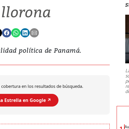
s
 llorona
lidad política de Panamá.
L
s
p
r
 cobertura en los resultados de búsqueda.
d
a Estrella en Google ↗️
Au
1