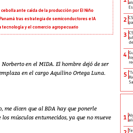
al
Es
cebolla ante caída de la producción por El Niño
CS
2
 Panamá tras estrategia de semiconductores e IA
pa
a tecnología y el comercio agropecuario
CS
3
ju
de
Gu
4
lo
re
 a Norberto en el MIDA. El hombre dejó de ser
eemplaza en el cargo Aquilino Ortega Luna.
‘T
5
Ri
Sa
, me dicen que al BDA hay que ponerle
Al
e los músculos entumecidos, ya que no mueve
1
al
Te
2