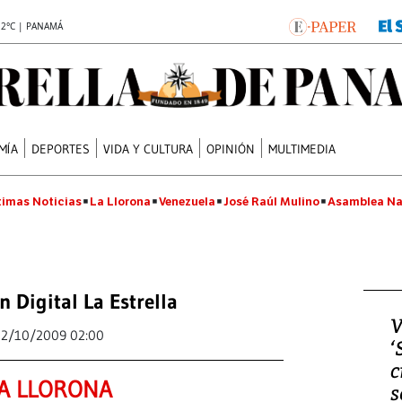
.2°C | PANAMÁ
MÍA
DEPORTES
VIDA Y CULTURA
OPINIÓN
MULTIMEDIA
timas Noticias
La Llorona
Venezuela
José Raúl Mulino
Asamblea Na
n Digital La Estrella
V
12/10/2009 02:00
‘
c
A LLORONA
s