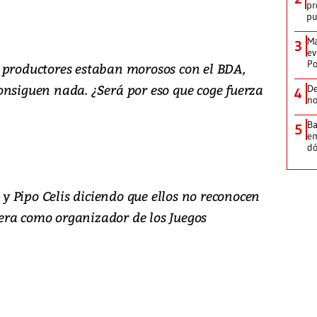
pr
p
Ma
3
ev
Po
 productores estaban morosos con el BDA,
onsiguen nada. ¿Será por eso que coge fuerza
De
4
no
Ba
5
em
dó
 Pipo Celis diciendo que ellos no reconocen
era como organizador de los Juegos