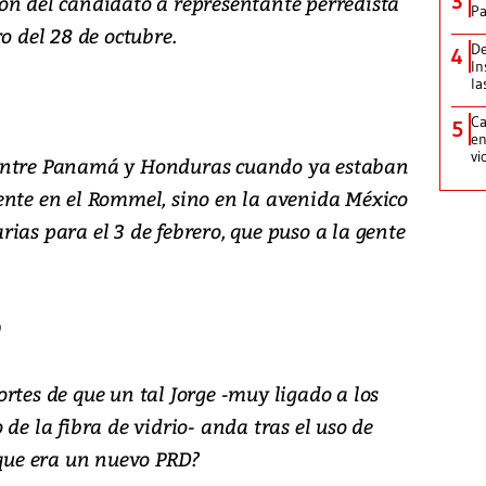
3
ón del candidato a representante perredista
Pa
o del 28 de octubre.
De
4
In
la
Ca
5
en
vi
 entre Panamá y Honduras cuando ya estaban
ente en el Rommel, sino en la avenida México
ias para el 3 de febrero, que puso a la gente
O
rtes de que un tal Jorge -muy ligado a los
de la fibra de vidrio- anda tras el uso de
 que era un nuevo PRD?