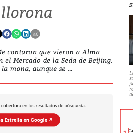
s
 llorona
 contaron que vieron a Alma
 el Mercado de la Seda de Beijing.
la mona, aunque se ...
L
s
p
r
d
 cobertura en los resultados de búsqueda.
a Estrella en Google ↗️
Ca
1