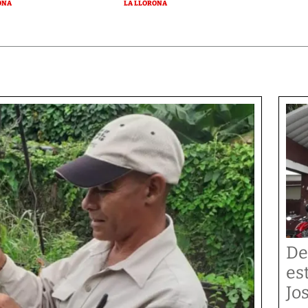
ONA
LA LLORONA
De
es
Jo