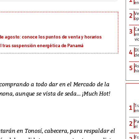
en
Ve
2
op
Ca
3
en
de agosto: conoce los puntos de venta y horarios
vi
al tras suspensión energética de Panamá
DI
4
de
As
5
hi
comprando a todo dar en el Mercado de la
 mona, aunque se vista de seda… ¡Much Hot!
Tr
1
en
Pa
2
el
tarán en Tonosí, cabecera, para respaldar el
Fr