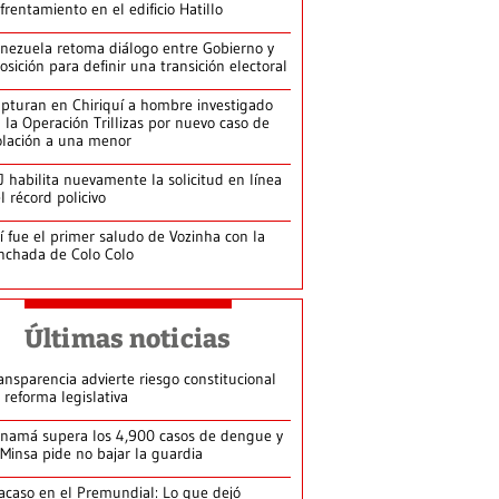
frentamiento en el edificio Hatillo
nezuela retoma diálogo entre Gobierno y
osición para definir una transición electoral
pturan en Chiriquí a hombre investigado
 la Operación Trillizas por nuevo caso de
olación a una menor
J habilita nuevamente la solicitud en línea
l récord policivo
í fue el primer saludo de Vozinha con la
nchada de Colo Colo
Últimas noticias
ansparencia advierte riesgo constitucional
 reforma legislativa
namá supera los 4,900 casos de dengue y
 Minsa pide no bajar la guardia
acaso en el Premundial: Lo que dejó