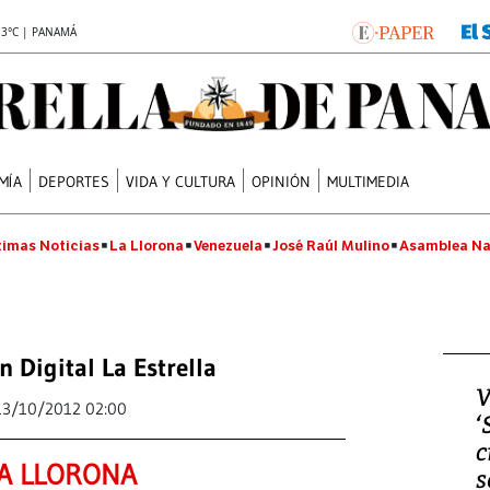
.3°C | PANAMÁ
MÍA
DEPORTES
VIDA Y CULTURA
OPINIÓN
MULTIMEDIA
timas Noticias
La Llorona
Venezuela
José Raúl Mulino
Asamblea Na
n Digital La Estrella
V
13/10/2012 02:00
‘
c
A LLORONA
s