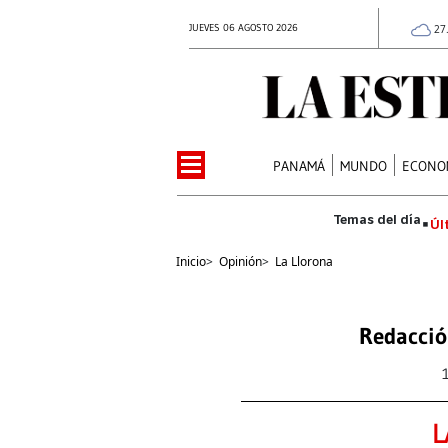
JUEVES 06 AGOSTO 2026
27
PANAMÁ
MUNDO
ECONO
Úl
Inicio
>
Opinión
>
La Llorona
Redacció
L