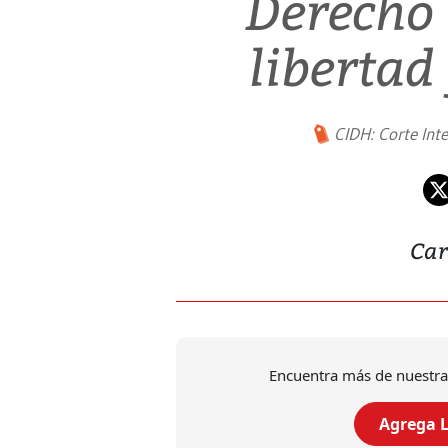
Derecho 
liberta
CIDH: Corte In
Car
Encuentra más de nuestra
Agrega L