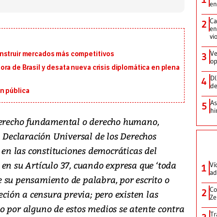
en
Ca
2
en
vi
Ve
onstruir mercados más competitivos
3
op
ra de Brasil y desata nueva crisis diplomática en plena
DI
4
de
n pública
As
5
hi
 derecho fundamental o derecho humano,
a Declaración Universal de los Derechos
n las constituciones democráticas del
en su Artículo 37, cuando expresa que ‘toda
Ví
1
ad
 su pensamiento de palabra, por escrito o
Co
2
eción a censura previa; pero existen las
Ze
o por alguno de estos medios se atente contra
Tr