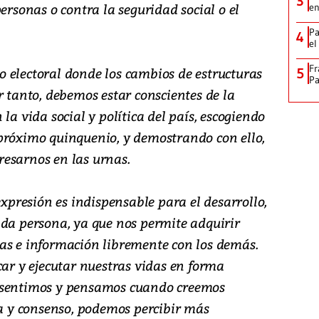
3
ersonas o contra la seguridad social o el
en
Pa
4
el
Fr
 electoral donde los cambios de estructuras
5
Pa
r tanto, debemos estar conscientes de la
la vida social y política del país, escogiendo
próximo quinquenio, y demostrando con ello,
esarnos en las urnas.
expresión es indispensable para el desarrollo,
ada persona, ya que nos permite adquirir
as e información libremente con los demás.
car y ejecutar nuestras vidas en forma
 sentimos y pensamos cuando creemos
ia y consenso, podemos percibir más