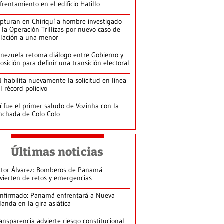
frentamiento en el edificio Hatillo
pturan en Chiriquí a hombre investigado
 la Operación Trillizas por nuevo caso de
olación a una menor
nezuela retoma diálogo entre Gobierno y
osición para definir una transición electoral
J habilita nuevamente la solicitud en línea
l récord policivo
í fue el primer saludo de Vozinha con la
nchada de Colo Colo
Últimas noticias
ctor Álvarez: Bomberos de Panamá
vierten de retos y emergencias
nfirmado: Panamá enfrentará a Nueva
landa en la gira asiática
ansparencia advierte riesgo constitucional