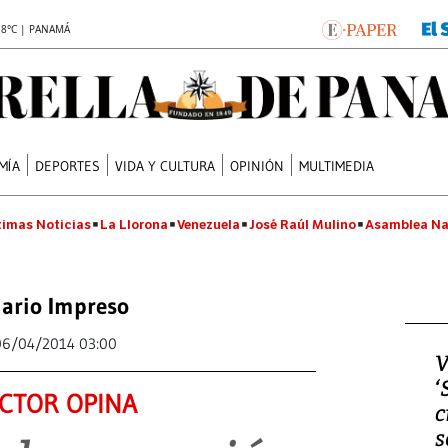
.8°C | PANAMÁ
MÍA
DEPORTES
VIDA Y CULTURA
OPINIÓN
MULTIMEDIA
timas Noticias
La Llorona
Venezuela
José Raúl Mulino
Asamblea Na
iario Impreso
06/04/2014 03:00
V
‘
CTOR OPINA
c
s