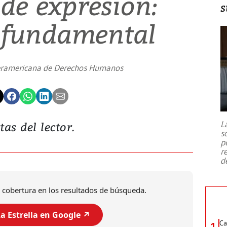
de expresión:
s
d fundamental
teramericana de Derechos Humanos
L
tas del lector.
s
p
r
d
 cobertura en los resultados de búsqueda.
a Estrella en Google ↗️
Ca
1