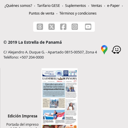
¿Quiénes somos?
Tarifario GESE
Suplementos
Ventas
e-Paper
Puntos de venta
Términos y condiciones
© 2019 La Estrella de Panamá
C/ Alejandro A. Duque G. - Apartado 0815-00507, Zona 4
Teléfono: +507 204-0000
Edición Impresa
Portada del impreso