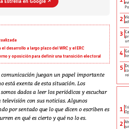
a Estrella en Google ↗️
ev
Po
Ví
2
ad
Ca
3
pr
ualizada
un
 el desarrollo a largo plazo del WRC y el ERC
Ga
4
lo
no y oposición para definir una transición electoral
Do
5
co
de comunicación juegan un papel importante
re
 está exenta de esta situación. Los
somos dados a leer los periódicos y escuchar
a televisión con sus noticias. Algunos
Tr
do por sentado que lo que dicen o escriben es
1
Op
urren en qué es cierto y qué no lo es.
Ah
2
ju