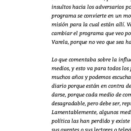
insultos hacia los adversarios po
programa se convierte en un mon
misión para la cual están allí. V
cambiar el programa que veo por
Varela, porque no veo que sea h
Lo que comentaba sobre la influe
medios, y esto va para todos los
muchos años y podemos escuchar 
diario porque están en contra de
darse, porque cada medio de com
desagradable, pero debe ser, rep
Lamentablemente, algunos medi
política las han perdido y exist
sus oyentes o sus lectores o tele