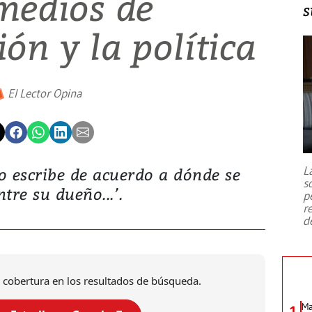
medios de
s
ón y la política
El Lector Opina
L
 o escribe de acuerdo a dónde se
s
tre su dueño...’.
p
r
d
 cobertura en los resultados de búsqueda.
Ma
1