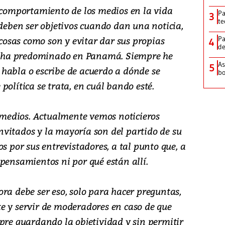
l comportamiento de los medios en la vida
Pa
3
te
 deben ser objetivos cuando dan una noticia,
 cosas como son y evitar dar sus propias
Pa
4
de
omo ha predominado en Panamá. Siempre he
As
5
habla o escribe de acuerdo a dónde se
bo
política se trata, en cuál bando esté.
s medios. Actualmente vemos noticieros
vitados y la mayoría son del partido de su
s por sus entrevistadores, a tal punto que, a
pensamientos ni por qué están allí.
ra debe ser eso, solo para hacer preguntas,
e y servir de moderadores en caso de que
pre guardando la objetividad y sin permitir