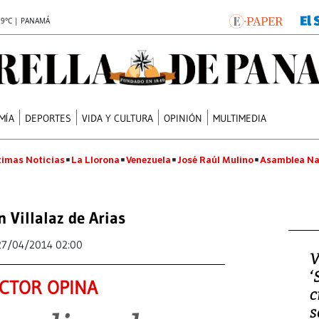
.9°C | PANAMÁ
MÍA
DEPORTES
VIDA Y CULTURA
OPINIÓN
MULTIMEDIA
timas Noticias
La Llorona
Venezuela
José Raúl Mulino
Asamblea Na
n Villalaz de Arias
27/04/2014 02:00
V
‘
CTOR OPINA
c
s