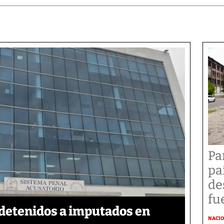
Pa
pa
de
fu
detenidos a imputados en
NACI