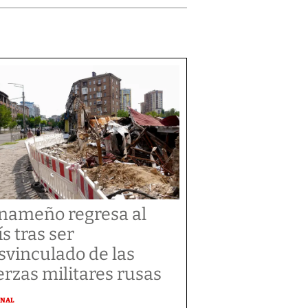
nameño regresa al
ís tras ser
svinculado de las
erzas militares rusas
ONAL