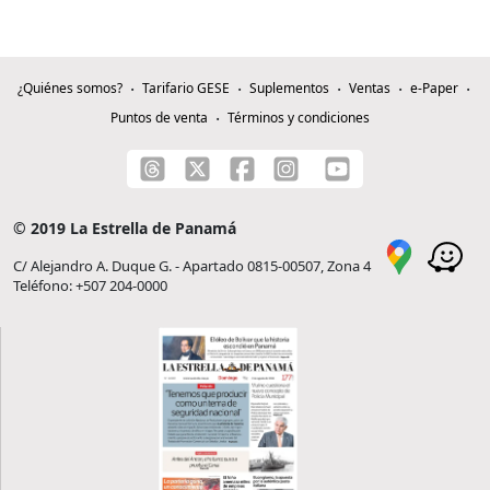
¿Quiénes somos?
Tarifario GESE
Suplementos
Ventas
e-Paper
Puntos de venta
Términos y condiciones
© 2019 La Estrella de Panamá
C/ Alejandro A. Duque G. - Apartado 0815-00507, Zona 4
Teléfono: +507 204-0000