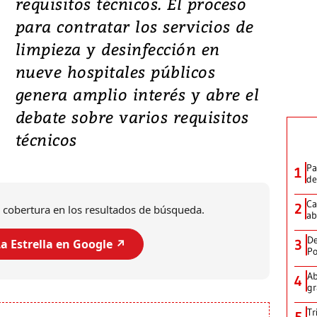
requisitos técnicos. El proceso
para contratar los servicios de
limpieza y desinfección en
nueve hospitales públicos
genera amplio interés y abre el
debate sobre varios requisitos
técnicos
Pa
1
de
Ca
2
 cobertura en los resultados de búsqueda.
ab
De
3
a Estrella en Google ↗️
Po
Ab
4
gr
Tr
5