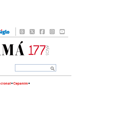
cional
Cepanim