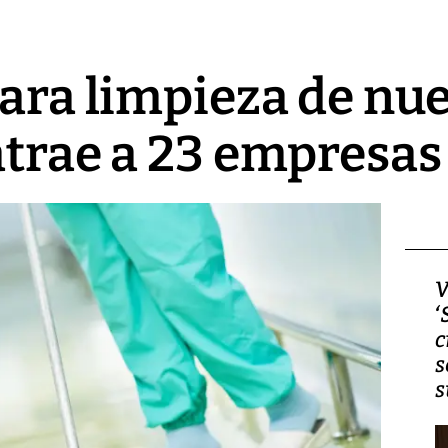
para limpieza de nu
atrae a 23 empresas
Video, Japón: Terremoto
V
deja heridos y graves
‘
daños en Kumamoto
c
s
s