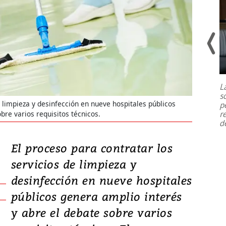
Un fuerte terremoto de magnitud
7,1 se registró este martes 28 de
julio en la prefectura de Kumamoto,
L
al sur de Japón, provocando una
s
emergencia de gran
...
e limpieza y desinfección en nueve hospitales públicos
p
r
bre varios requisitos técnicos.
d
El proceso para contratar los
servicios de limpieza y
desinfección en nueve hospitales
públicos genera amplio interés
y abre el debate sobre varios