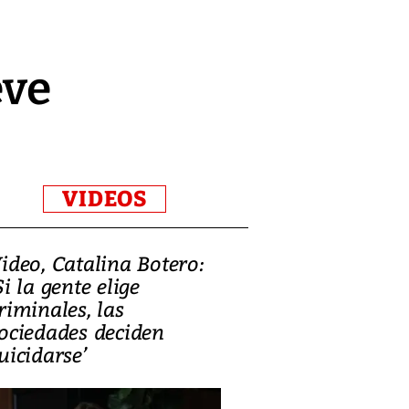
eve
VIDEOS
ideo, Catalina Botero:
Video: Lula la
Si la gente elige
candidatura 
riminales, las
promesas de i
ociedades deciden
en defensa, ed
uicidarse’
tierras raras