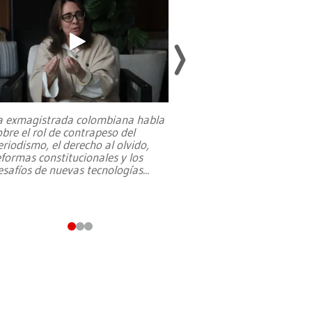
a exmagistrada colombiana habla
Entre recuerdos y es
obre el rol de contrapeso del
referencias hacia sus
eriodismo, el derecho al olvido,
presidente de Brasil,
eformas constitucionales y los
da Silva, oficializó 
esafíos de nuevas tecnologías
...
candidatura
...