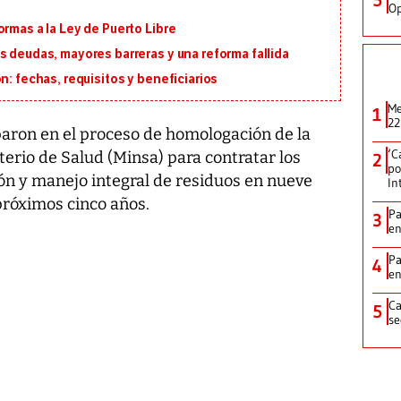
Op
ormas a la Ley de Puerto Libre
s deudas, mayores barreras y una reforma fallida
n: fechas, requisitos y beneficiarios
Me
1
22
paron en el proceso de homologación de la
‘C
terio de Salud (Minsa) para contratar los
2
po
ión y manejo integral de residuos en nueve
In
próximos cinco años.
Pa
3
e
Pa
4
e
Ca
5
se