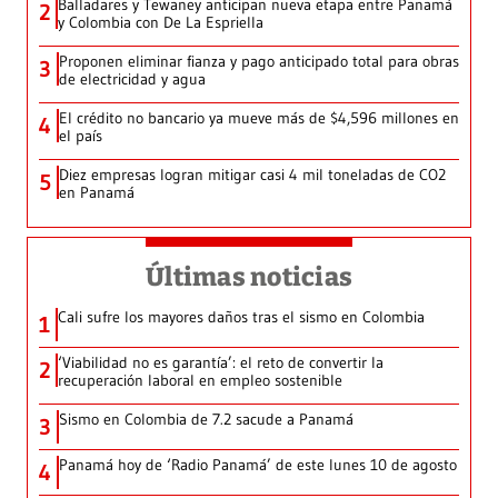
Balladares y Tewaney anticipan nueva etapa entre Panamá
2
y Colombia con De La Espriella
Proponen eliminar fianza y pago anticipado total para obras
3
de electricidad y agua
El crédito no bancario ya mueve más de $4,596 millones en
4
el país
Diez empresas logran mitigar casi 4 mil toneladas de CO2
5
en Panamá
Últimas noticias
Cali sufre los mayores daños tras el sismo en Colombia
1
‘Viabilidad no es garantía’: el reto de convertir la
2
recuperación laboral en empleo sostenible
Sismo en Colombia de 7.2 sacude a Panamá
3
Panamá hoy de ‘Radio Panamá’ de este lunes 10 de agosto
4