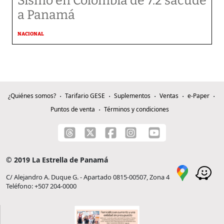
Sismo en Colombia de 7.2 sacude
a Panamá
NACIONAL
¿Quiénes somos?
Tarifario GESE
Suplementos
Ventas
e-Paper
Puntos de venta
Términos y condiciones
© 2019 La Estrella de Panamá
C/ Alejandro A. Duque G. - Apartado 0815-00507, Zona 4
Teléfono: +507 204-0000