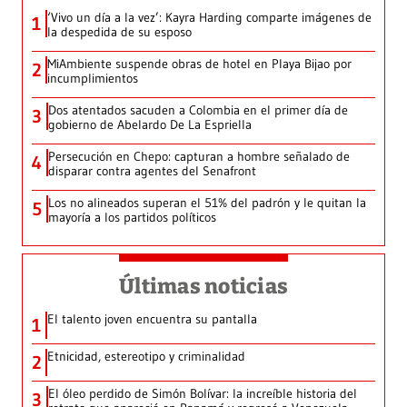
‘Vivo un día a la vez’: Kayra Harding comparte imágenes de
1
la despedida de su esposo
MiAmbiente suspende obras de hotel en Playa Bijao por
2
incumplimientos
Dos atentados sacuden a Colombia en el primer día de
3
gobierno de Abelardo De La Espriella
Persecución en Chepo: capturan a hombre señalado de
4
disparar contra agentes del Senafront
Los no alineados superan el 51% del padrón y le quitan la
5
mayoría a los partidos políticos
Últimas noticias
El talento joven encuentra su pantalla​
1
Etnicidad, estereotipo y criminalidad
2
El óleo perdido de Simón Bolívar: la increíble historia del
3