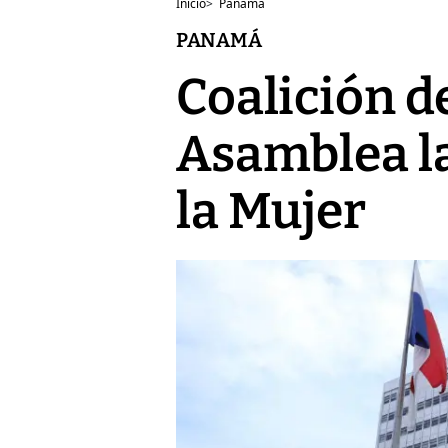
Inicio
>
Panamá
PANAMÁ
Coalición d
Asamblea la
la Mujer