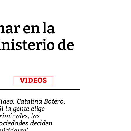
nar en la
nisterio de
VIDEOS
ideo, Catalina Botero:
Video: Lula la
Si la gente elige
candidatura 
riminales, las
promesas de i
ociedades deciden
en defensa, ed
uicidarse’
tierras raras