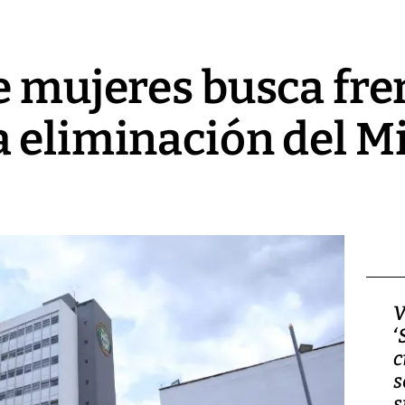
e mujeres busca fre
 eliminación del Mi
Video, Japón: Terremoto
V
deja heridos y graves
‘
daños en Kumamoto
c
s
s