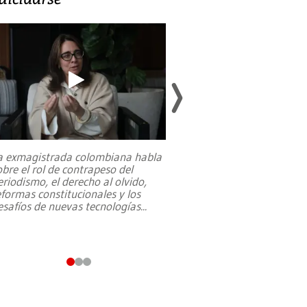
a exmagistrada colombiana habla
Entre recuerdos y es
obre el rol de contrapeso del
referencias hacia sus
eriodismo, el derecho al olvido,
presidente de Brasil,
eformas constitucionales y los
da Silva, oficializó 
esafíos de nuevas tecnologías
...
candidatura
...