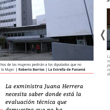
Un fuerte terremoto de magnitud
7,1 se registró este martes 28 de
julio en la prefectura de Kumamoto,
L
al sur de Japón, provocando una
s
emergencia de gran
...
hos de las mujeres pedirán a los diputados que no
p
r
 la Mujer.
Roberto Barrios | La Estrella de Panamá
d
La exministra Juana Herrera
necesita saber donde está la
evaluación técnica que
demuestra que no ha