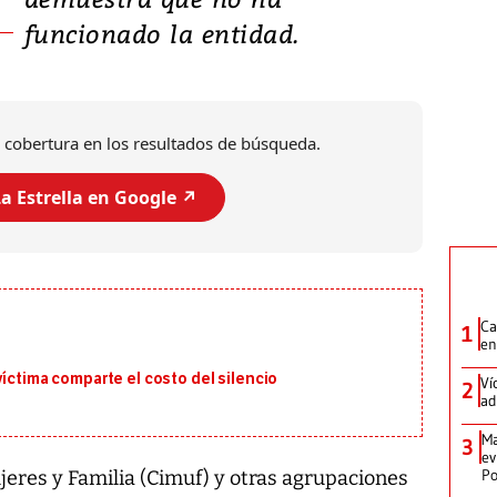
funcionado la entidad.
 cobertura en los resultados de búsqueda.
a Estrella en Google ↗️
Ca
1
en
víctima comparte el costo del silencio
Ví
2
ad
Ma
3
ev
Po
jeres y Familia (Cimuf) y otras agrupaciones