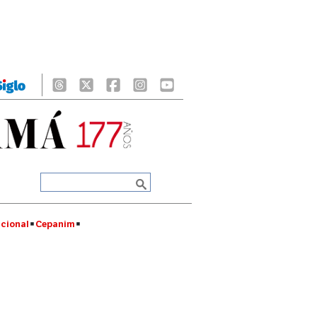
cional
Cepanim