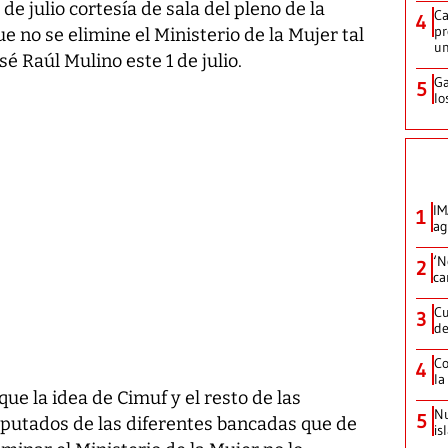
 de julio cortesía de sala del pleno de la
Ca
4
pr
 no se elimine el Ministerio de la Mujer tal
un
é Raúl Mulino este 1 de julio.
Ga
5
lo
IM
1
ag
‘N
2
ca
Cu
3
de
Co
4
la
que la idea de Cimuf y el resto de las
Nu
5
iputados de las diferentes bancadas que de
is