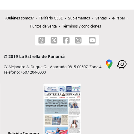
¿Quiénes somos?
Tarifario GESE
Suplementos
Ventas
e-Paper
Puntos de venta
Términos y condiciones
© 2019 La Estrella de Panamá
C/ Alejandro A. Duque G. - Apartado 0815-00507, Zona 4
Teléfono: +507 204-0000
Edición Impresa