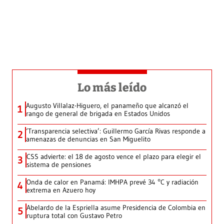
Lo más leído
Augusto Villalaz-Higuero, el panameño que alcanzó el
1
rango de general de brigada en Estados Unidos
‘Transparencia selectiva’: Guillermo García Rivas responde a
2
amenazas de denuncias en San Miguelito
CSS advierte: el 18 de agosto vence el plazo para elegir el
3
sistema de pensiones
Onda de calor en Panamá: IMHPA prevé 34 °C y radiación
4
extrema en Azuero hoy
Abelardo de la Espriella asume Presidencia de Colombia en
5
ruptura total con Gustavo Petro