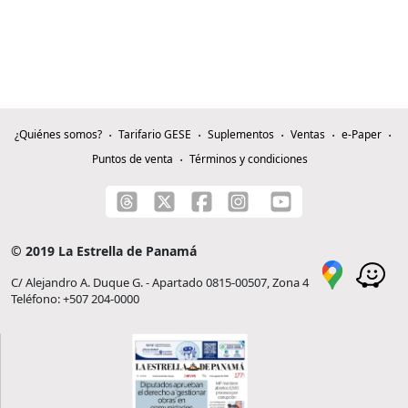
¿Quiénes somos?
Tarifario GESE
Suplementos
Ventas
e-Paper
Puntos de venta
Términos y condiciones
© 2019 La Estrella de Panamá
C/ Alejandro A. Duque G. - Apartado 0815-00507, Zona 4
Teléfono: +507 204-0000