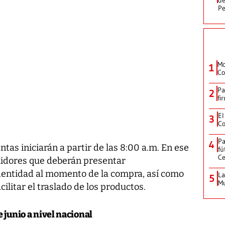
Pe
Mo
1
Co
Pa
2
fi
El
3
Co
Pa
4
ntas iniciarán a partir de las 8:00 a.m. En ese
fú
Ce
midores que deberán presentar
dentidad al momento de la compra, así como
La
5
Mu
acilitar el traslado de los productos.
 junio a nivel nacional