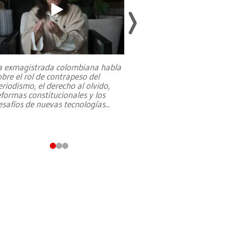
a exmagistrada colombiana habla
Entre recuerdos y es
obre el rol de contrapeso del
referencias hacia sus
eriodismo, el derecho al olvido,
presidente de Brasil,
eformas constitucionales y los
da Silva, oficializó 
esafíos de nuevas tecnologías
...
candidatura
...