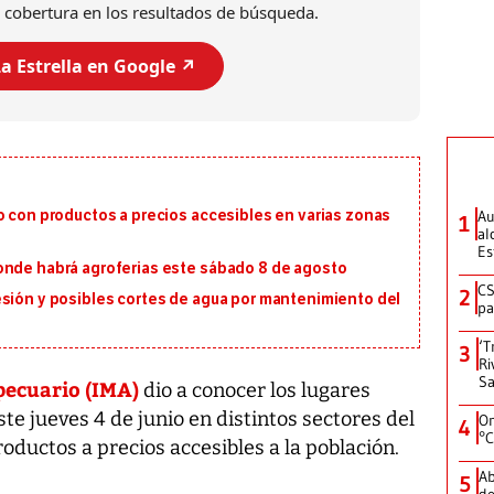
 cobertura en los resultados de búsqueda.
a Estrella en Google ↗️
Au
o con productos a precios accesibles en varias zonas
1
al
Es
onde habrá agroferias este sábado 8 de agosto
CS
2
esión y posibles cortes de agua por mantenimiento del
pa
‘T
3
Ri
Sa
pecuario (IMA)
dio a conocer los lugares
te jueves 4 de junio en distintos sectores del
On
4
°C
productos a precios accesibles a la población.
Ab
5
de