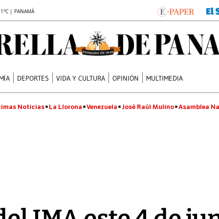
.1°C | PANAMÁ
MÍA
DEPORTES
VIDA Y CULTURA
OPINIÓN
MULTIMEDIA
timas Noticias
La Llorona
Venezuela
José Raúl Mulino
Asamblea Na
del IMA este 4 de ju