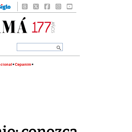
cional
Cepanim
nio: conozca