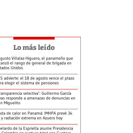
Lo más leído
gusto Villalaz-Higuero, el panameño que
canzó el rango de general de brigada en
tados Unidos
S advierte: el 18 de agosto vence el plazo
ra elegir el sistema de pensiones
ransparencia selectiva’: Guillermo García
vas responde a amenazas de denuncias en
n Miguelito
da de calor en Panamá: IMHPA prevé 34
 y radiación extrema en Azuero hoy
elardo de la Espriella asume Presidencia
 Colombia en ruptura total con Gustavo