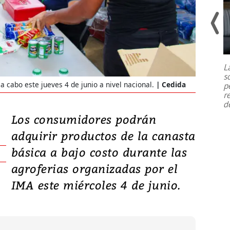
Un fuerte terremoto de magnitud
7,1 se registró este martes 28 de
julio en la prefectura de Kumamoto,
L
al sur de Japón, provocando una
s
emergencia de gran
...
a cabo este jueves 4 de junio a nivel nacional.
Cedida
p
r
d
Los consumidores podrán
adquirir productos de la canasta
básica a bajo costo durante las
agroferias organizadas por el
IMA este miércoles 4 de junio.