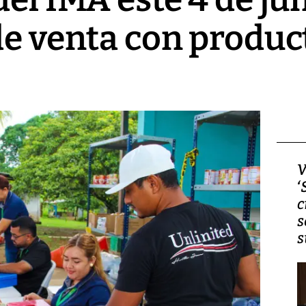
de venta con produc
Video, Japón: Terremoto
V
deja heridos y graves
‘
daños en Kumamoto
c
s
s