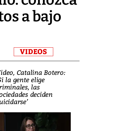
tos a bajo
VIDEOS
ideo, Catalina Botero:
Video: Lula la
Si la gente elige
candidatura 
riminales, las
promesas de i
ociedades deciden
en defensa, ed
uicidarse’
tierras raras