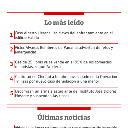
Lo más leído
Caso Alberto Llerena: las claves del enfrentamiento en el
1
edificio Hatillo
Víctor Álvarez: Bomberos de Panamá advierten de retos y
2
emergencias
Gas de 25 libras ya se vende en el 95% de los comercios
3
minoristas, según Acodeco
Capturan en Chiriquí a hombre investigado en la Operación
4
Trillizas por nuevo caso de violación a una menor
Decomisan un arma a estudiante del Instituto José Dolores
5
Moscote y suspenden las clases
Últimas noticias
Video: Lula lanza su candidatura con promesas de inversión