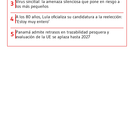
Virus sincitial: la amenaza silenciosa que pone en riesgo a
3
los más pequeños
A los 80 años, Lula oficializa su candidatura a la reelección:
4
‘Estoy muy entero’
Panamá admite retrasos en trazabilidad pesquera y
5
evaluación de la UE se aplaza hasta 2027