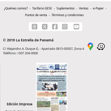
¿Quiénes somos?
Tarifario GESE
Suplementos
Ventas
e-Paper
Puntos de venta
Términos y condiciones
© 2019 La Estrella de Panamá
C/ Alejandro A. Duque G. - Apartado 0815-00507, Zona 4
Teléfono: +507 204-0000
Edición Impresa