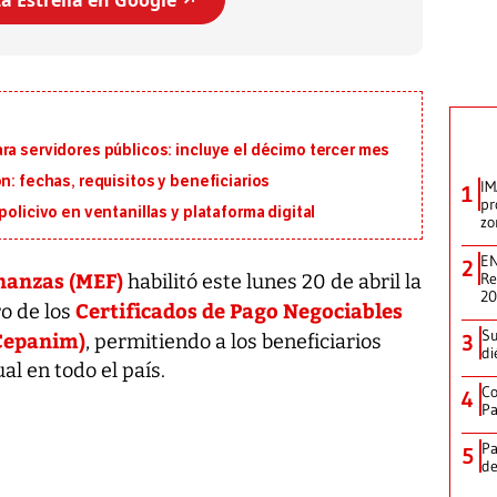
a Estrella en Google ↗️
ra servidores públicos: incluye el décimo tercer mes
n: fechas, requisitos y beneficiarios
IM
1
pr
policivo en ventanillas y plataforma digital
zo
EN
2
nanzas (MEF)
Re
habilitó este lunes 20 de abril la
2
Certificados de Pago Negociables
ro de los
Su
(Cepanim)
3
, permitiendo a los beneficiarios
di
al en todo el país.
Co
4
Pa
Pa
5
de