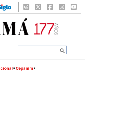
cional
Cepanim