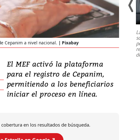
Un fuerte terremoto de magnitud
7,1 se registró este martes 28 de
julio en la prefectura de Kumamoto,
L
al sur de Japón, provocando una
s
emergencia de gran
...
de Cepanim a nivel nacional.
Pixabay
p
r
d
El MEF activó la plataforma
para el registro de Cepanim,
permitiendo a los beneficiarios
iniciar el proceso en línea.
 cobertura en los resultados de búsqueda.