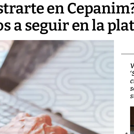
strarte en Cepanim
os a seguir en la pl
Video, Japón: Terremoto
V
deja heridos y graves
‘
daños en Kumamoto
c
s
s