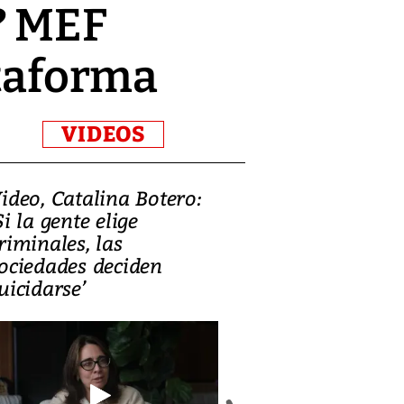
? MEF
ataforma
VIDEOS
ideo, Catalina Botero:
Video: Lula la
Si la gente elige
candidatura 
riminales, las
promesas de i
ociedades deciden
en defensa, ed
uicidarse’
tierras raras