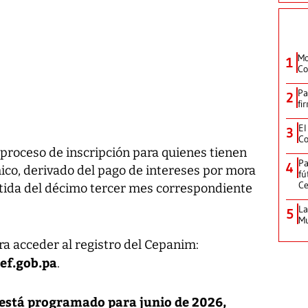
Mo
1
Co
Pa
2
fi
El
3
Co
 proceso de inscripción para quienes tienen
Pa
4
ico, derivado del pago de intereses por mora
fú
Ce
tida del décimo tercer mes correspondiente
La
5
Mu
ra acceder al registro del Cepanim:
f.gob.pa
.
 está programado para junio de 2026,