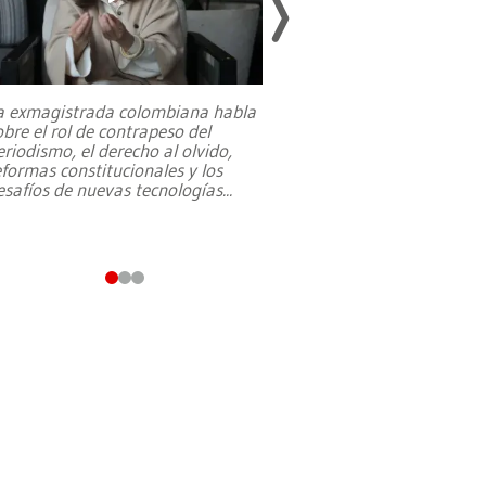
a exmagistrada colombiana habla
Entre recuerdos y es
obre el rol de contrapeso del
referencias hacia sus
eriodismo, el derecho al olvido,
presidente de Brasil,
eformas constitucionales y los
da Silva, oficializó 
esafíos de nuevas tecnologías
...
candidatura
...