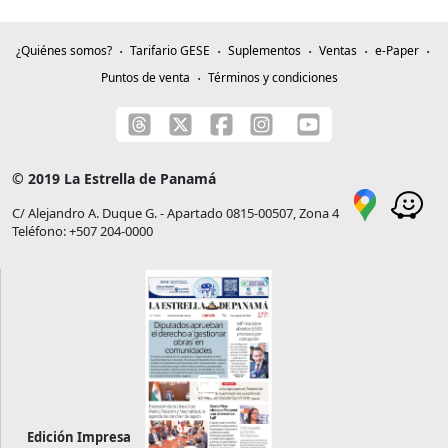
¿Quiénes somos?
Tarifario GESE
Suplementos
Ventas
e-Paper
Puntos de venta
Términos y condiciones
© 2019 La Estrella de Panamá
C/ Alejandro A. Duque G. - Apartado 0815-00507, Zona 4
Teléfono: +507 204-0000
Edición Impresa