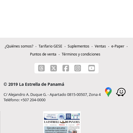
¿Quiénes somos?
Tarifario GESE
Suplementos
Ventas
e-Paper
Puntos de venta
Términos y condiciones
© 2019 La Estrella de Panamá
C/ Alejandro A. Duque G. - Apartado 0815-00507, Zona 4
Teléfono: +507 204-0000