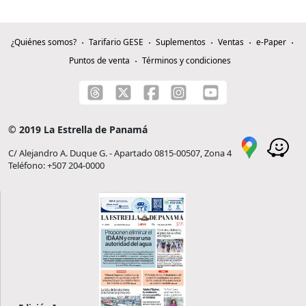
¿Quiénes somos?
Tarifario GESE
Suplementos
Ventas
e-Paper
Puntos de venta
Términos y condiciones
© 2019 La Estrella de Panamá
C/ Alejandro A. Duque G. - Apartado 0815-00507, Zona 4
Teléfono: +507 204-0000