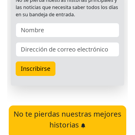
No te pierdas nuestras mejores
historias