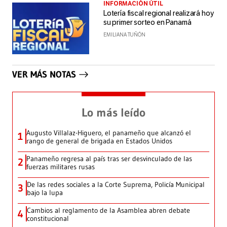
INFORMACIÓN ÚTIL
Lotería fiscal regional realizará hoy
su primer sorteo en Panamá
EMILIANA TUÑÓN
VER MÁS NOTAS
Lo más leído
Augusto Villalaz-Higuero, el panameño que alcanzó el
1
rango de general de brigada en Estados Unidos
Panameño regresa al país tras ser desvinculado de las
2
fuerzas militares rusas
De las redes sociales a la Corte Suprema, Policía Municipal
3
bajo la lupa
Cambios al reglamento de la Asamblea abren debate
4
constitucional