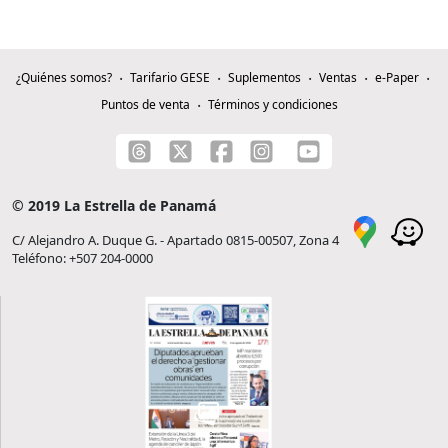
¿Quiénes somos?
Tarifario GESE
Suplementos
Ventas
e-Paper
Puntos de venta
Términos y condiciones
© 2019 La Estrella de Panamá
C/ Alejandro A. Duque G. - Apartado 0815-00507, Zona 4
Teléfono: +507 204-0000