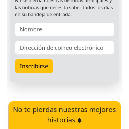
No te pierdas nuestras mejores
historias