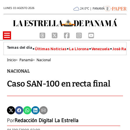
LUNES 03 AGOSTO 2026
24.0°C | PANAMÁ
Últimas Noticias
La Llorona
Venezuela
José Raúl
Inicio
>
Panamá
>
Nacional
NACIONAL
Caso SAN-100 en recta final
Por
Redacción Digital La Estrella