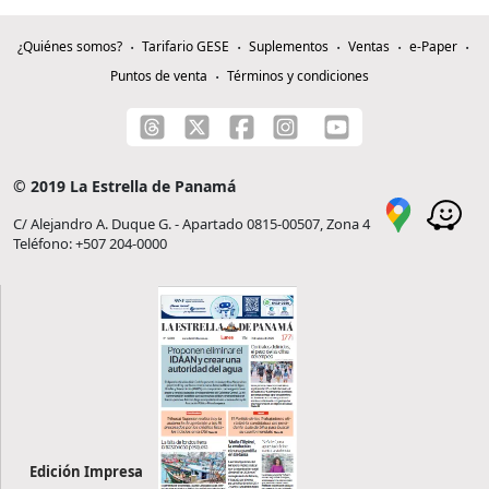
¿Quiénes somos?
Tarifario GESE
Suplementos
Ventas
e-Paper
Puntos de venta
Términos y condiciones
© 2019 La Estrella de Panamá
C/ Alejandro A. Duque G. - Apartado 0815-00507, Zona 4
Teléfono: +507 204-0000
Edición Impresa