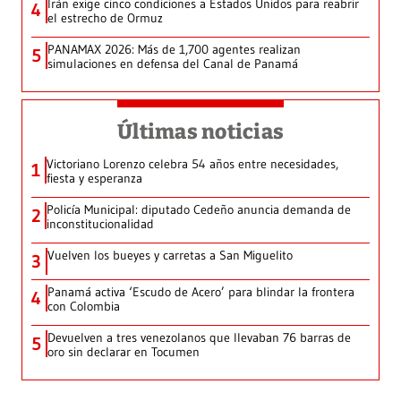
Irán exige cinco condiciones a Estados Unidos para reabrir
4
el estrecho de Ormuz
PANAMAX 2026: Más de 1,700 agentes realizan
5
simulaciones en defensa del Canal de Panamá
Últimas noticias
Victoriano Lorenzo celebra 54 años entre necesidades,
1
fiesta y esperanza
Policía Municipal: diputado Cedeño anuncia demanda de
2
inconstitucionalidad
Vuelven los bueyes y carretas a San Miguelito
3
Panamá activa ‘Escudo de Acero’ para blindar la frontera
4
con Colombia
Devuelven a tres venezolanos que llevaban 76 barras de
5
oro sin declarar en Tocumen