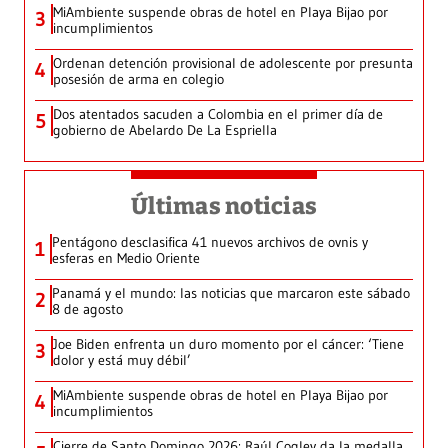
MiAmbiente suspende obras de hotel en Playa Bijao por
3
incumplimientos
Ordenan detención provisional de adolescente por presunta
4
posesión de arma en colegio
Dos atentados sacuden a Colombia en el primer día de
5
gobierno de Abelardo De La Espriella
Últimas noticias
Pentágono desclasifica 41 nuevos archivos de ovnis y
1
esferas en Medio Oriente
Panamá y el mundo: las noticias que marcaron este sábado
2
8 de agosto
Joe Biden enfrenta un duro momento por el cáncer: ‘Tiene
3
dolor y está muy débil’
MiAmbiente suspende obras de hotel en Playa Bijao por
4
incumplimientos
Cierre de Santo Domingo 2026: Raúl Cogley da la medalla