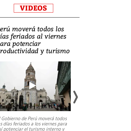
VIDEOS
erú moverá todos los
Video, Catalin
ías feriados al viernes
‘Si la gente el
ara potenciar
criminales, la
roductividad y turismo
sociedades de
suicidarse’
l Gobierno de Perú moverá todos
os días feriados a los viernes para
La exmagistrada co
sí potenciar el turismo interno y
sobre el rol de contr