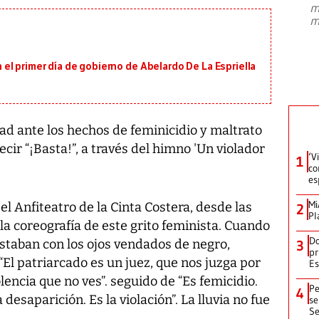
m
presidente de Brasil, Luiz Inácio Lula
m
da Silva, oficializó este domingo su
candidatura
...
l primer día de gobierno de Abelardo De La Espriella
d ante los hechos de feminicidio y maltrato
cir “¡Basta!”, a través del himno 'Un violador
‘V
1
co
es
Mi
 el Anfiteatro de la Cinta Costera, desde las
2
Pl
 la coreografía de este grito feminista. Cuando
Do
estaban con los ojos vendados de negro,
3
pr
 “El patriarcado es un juez, que nos juzga por
Es
olencia que no ves”. seguido de “Es femicidio.
Pe
4
desaparición. Es la violación”. La lluvia no fue
se
Se