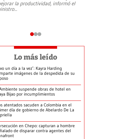
ejorar la productividad, informó el
periodismo, el derech
inistro
...
reformas constitucio
desafíos de nuevas t
Lo más leído
ivo un día a la vez’: Kayra Harding
mparte imágenes de la despedida de su
poso
Ambiente suspende obras de hotel en
aya Bijao por incumplimientos
s atentados sacuden a Colombia en el
imer día de gobierno de Abelardo De La
priella
rsecución en Chepo: capturan a hombre
ñalado de disparar contra agentes del
nafront