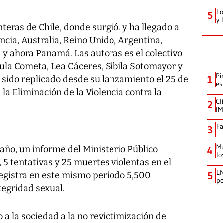
Lo
5
y 
teras de Chile, donde surgió. y ha llegado a
cia, Australia, Reino Unido, Argentina,
y ahora Panamá. Las autoras es el colectivo
aula Cometa, Lea Cáceres, Sibila Sotomayor y
Pi
1
 sido replicado desde su lanzamiento el 25 de
es
la Eliminación de la Violencia contra la
Cl
2
IM
Fa
3
Mu
año, un informe del Ministerio Público
4
lo
, 5 tentativas y 25 muertes violentas en el
LN
registra en este mismo periodo 5,500
5
po
tegridad sexual.
a la sociedad a la no revictimización de