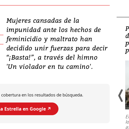
Mujeres cansadas de la
Video: Lula lanza su
P
impunidad ante los hechos de
candidatura con
d
feminicidio y maltrato han
promesas de inversión
p
decidido unir fuerzas para decir
en defensa, educación y
p
“¡Basta!”, a través del himno
tierras raras
'Un violador en tu camino'.
 cobertura en los resultados de búsqueda.
a Estrella en Google ↗️
E
l
Entre recuerdos y escuetas
a
referencias hacia sus adversarios, el