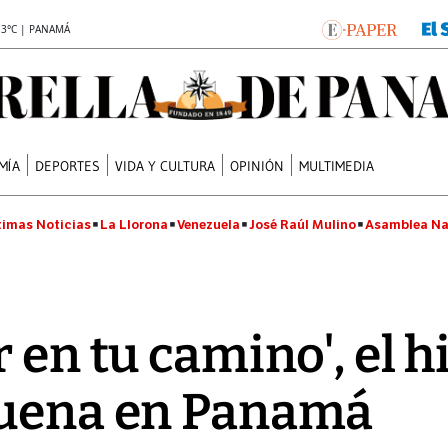
.3°C | PANAMÁ
MÍA
DEPORTES
VIDA Y CULTURA
OPINIÓN
MULTIMEDIA
timas Noticias
La Llorona
Venezuela
José Raúl Mulino
Asamblea Na
r en tu camino', el 
suena en Panamá