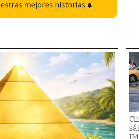
estras mejores historias
Cl
sá
IM