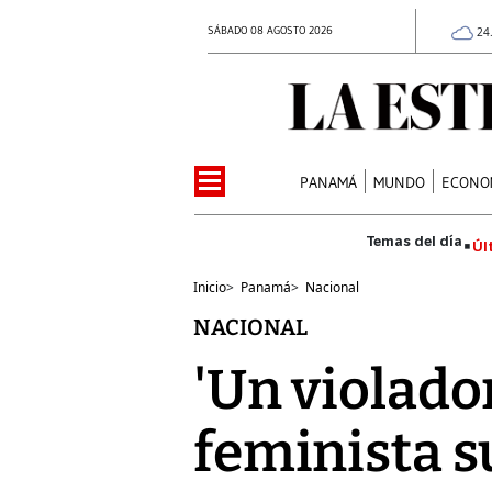
SÁBADO 08 AGOSTO 2026
24
PANAMÁ
MUNDO
ECONO
Úl
Inicio
>
Panamá
>
Nacional
NACIONAL
'Un violado
feminista 