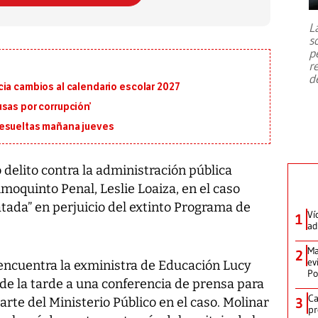
7,1 se registró este martes 28 de
julio en la prefectura de Kumamoto,
L
al sur de Japón, provocando una
s
emergencia de gran
...
p
r
d
ia cambios al calendario escolar 2027
sas por corrupción’
resueltas mañana jueves
delito contra la administración pública
imoquinto Penal, Leslie Loaiza, en el caso
ada” en perjuicio del extinto Programa de
Ví
1
ad
Ma
2
ev
 encuentra la exministra de Educación Lucy
Po
de la tarde a una conferencia de prensa para
Ca
arte del Ministerio Público en el caso. Molinar
3
pr