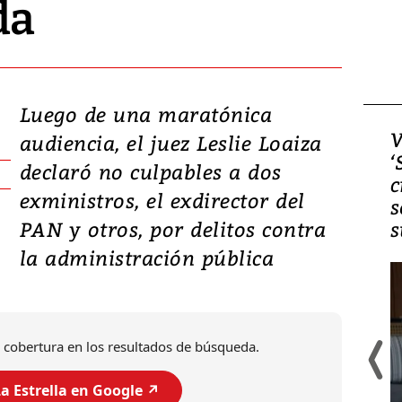
da
Luego de una maratónica
Video, Japón: Terremoto
V
audiencia, el juez Leslie Loaiza
deja heridos y graves
‘
declaró no culpables a dos
daños en Kumamoto
c
exministros, el exdirector del
s
PAN y otros, por delitos contra
s
la administración pública
 cobertura en los resultados de búsqueda.
a Estrella en Google ↗️
Un fuerte terremoto de magnitud