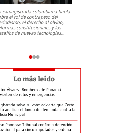
a exmagistrada colombiana habla
Entre recuerdos y es
obre el rol de contrapeso del
referencias hacia sus
eriodismo, el derecho al olvido,
presidente de Brasil,
eformas constitucionales y los
da Silva, oficializó 
esafíos de nuevas tecnologías
...
candidatura
...
Lo más leído
ctor Álvarez: Bomberos de Panamá
vierten de retos y emergencias
gistrada salva su voto: advierte que Corte
itó analizar el fondo de demanda contra la
licía Municipal
so Pandora: Tribunal confirma detención
ovisional para cinco imputados y ordena