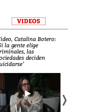
VIDEOS
ideo, Catalina Botero:
Video: Lula la
Si la gente elige
candidatura 
riminales, las
promesas de i
ociedades deciden
en defensa, ed
uicidarse’
tierras raras