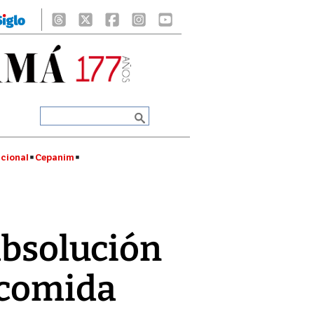
cional
Cepanim
absolución
 comida