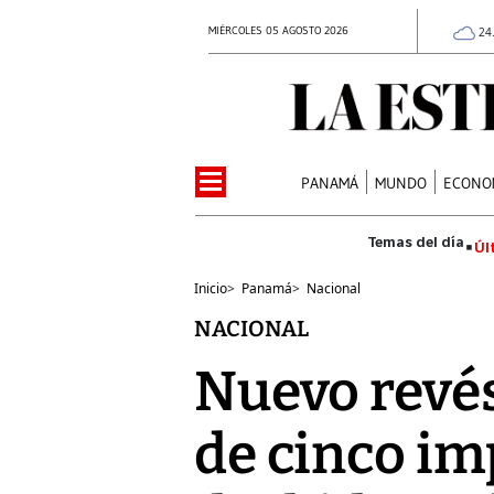
MIÉRCOLES 05 AGOSTO 2026
24
PANAMÁ
MUNDO
ECONO
Úl
Inicio
>
Panamá
>
Nacional
NACIONAL
Nuevo revés
de cinco im