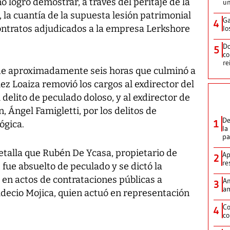
no logró demostrar, a través del peritaje de la
un
, la cuantía de la supuesta lesión patrimonial
Ga
4
contratos adjudicados a la empresa Lerkshore
lo
Do
5
co
re
de aproximadamente seis horas que culminó a
juez Loaiza removió los cargos al exdirector del
delito de peculado doloso, y al exdirector de
, Ángel Famigletti, por los delitos de
De
1
ógica.
la
p
etalla que Rubén De Ycasa, propietario de
Ap
2
re
 fue absuelto de peculado y se dictó la
e en actos de contrataciones públicas a
Am
3
am
 Adecio Mojica, quien actuó en representación
Co
4
co