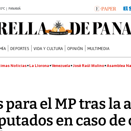
.0°C | PANAMÁ
MÍA
DEPORTES
VIDA Y CULTURA
OPINIÓN
MULTIMEDIA
timas Noticias
La Llorona
Venezuela
José Raúl Mulino
Asamblea Na
 para el MP tras la 
putados en caso de