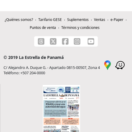
¿Quiénes somos?
Tarifario GESE
Suplementos
Ventas
e-Paper
Puntos de venta
Términos y condiciones
© 2019 La Estrella de Panamá
C/ Alejandro A. Duque G. - Apartado 0815-00507, Zona 4
Teléfono: +507 204-0000