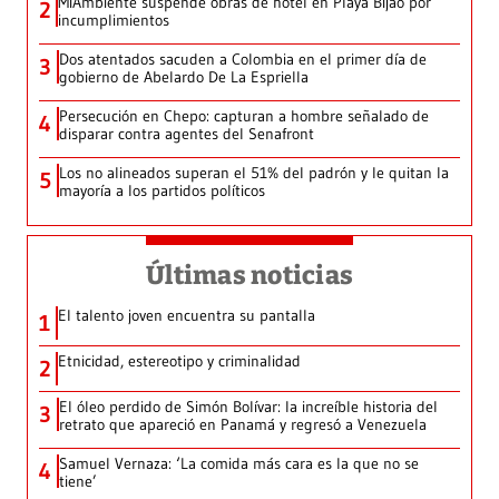
MiAmbiente suspende obras de hotel en Playa Bijao por
2
incumplimientos
Dos atentados sacuden a Colombia en el primer día de
3
gobierno de Abelardo De La Espriella
Persecución en Chepo: capturan a hombre señalado de
4
disparar contra agentes del Senafront
Los no alineados superan el 51% del padrón y le quitan la
5
mayoría a los partidos políticos
Últimas noticias
El talento joven encuentra su pantalla​
1
Etnicidad, estereotipo y criminalidad
2
El óleo perdido de Simón Bolívar: la increíble historia del
3
retrato que apareció en Panamá y regresó a Venezuela
Samuel Vernaza: ‘La comida más cara es la que no se
4
tiene’