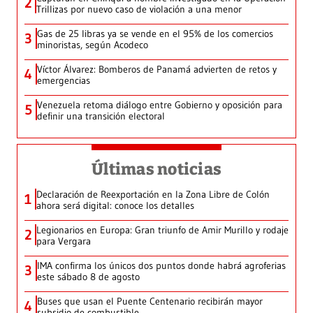
2
Trillizas por nuevo caso de violación a una menor
Gas de 25 libras ya se vende en el 95% de los comercios
3
minoristas, según Acodeco
Víctor Álvarez: Bomberos de Panamá advierten de retos y
4
emergencias
Venezuela retoma diálogo entre Gobierno y oposición para
5
definir una transición electoral
Últimas noticias
Declaración de Reexportación en la Zona Libre de Colón
1
ahora será digital: conoce los detalles
Legionarios en Europa: Gran triunfo de Amir Murillo y rodaje
2
para Vergara
IMA confirma los únicos dos puntos donde habrá agroferias
3
este sábado 8 de agosto
Buses que usan el Puente Centenario recibirán mayor
4
subsidio de combustible