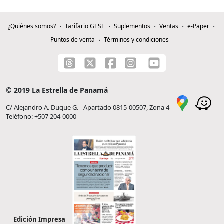
¿Quiénes somos?
Tarifario GESE
Suplementos
Ventas
e-Paper
Puntos de venta
Términos y condiciones
© 2019 La Estrella de Panamá
C/ Alejandro A. Duque G. - Apartado 0815-00507, Zona 4
Teléfono: +507 204-0000
Edición Impresa