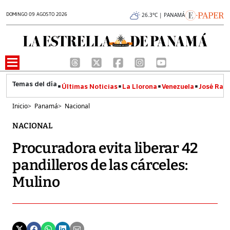
DOMINGO 09 AGOSTO 2026
26.3°C | PANAMÁ
Últimas Noticias
La Llorona
Venezuela
José Raúl
Inicio
>
Panamá
>
Nacional
NACIONAL
Procuradora evita liberar 42
pandilleros de las cárceles:
Mulino